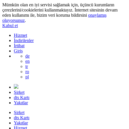
Mümkün olan en iyi servisi sağlamak için, üçüncü kurumların
çerezlerini/cookielerini kullanmaktayız. İnternet sitesinin devam
eden kullanımı ile, bizim veri koruma bildirsini
onaylamış
oluyorsunuz
.
Kabul et
Hizmet
İndirilenler
İrtibat
Giriş
de
en
tr
ro
pl
Şirket
dts Kartı
Yakıtlar
Şirket
dts Kartı
Yakıtlar
Hizmet