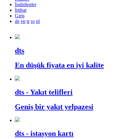
İndirilenler
İrtibat
Giriş
de
en
tr
ro
pl
dts
En düşük fiyata en iyi kalite
dts
- Yakıt telifleri
Geniş bir yakıt yelpazesi
dts
- istasyon kartı